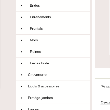
Brides
24
Enrênements
18
Frontals
23
Mors
88
Reines
16
Pièces bride
12
Couvertures
129
Licols & accessoires
69
PV co
Protège-jambes
101
Desc
Longer
3