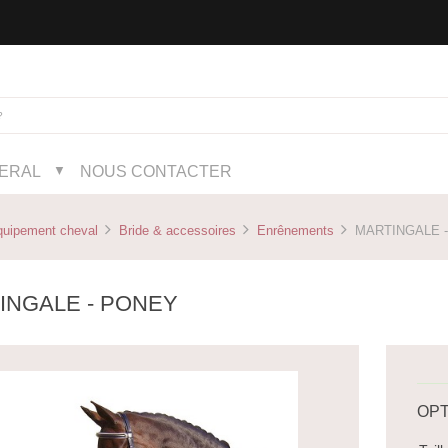
NERAL
NOUS CONTACTER
▼
quipement cheval
Bride & accessoires
Enrênements
MARTINGALE 
INGALE - PONEY
OPT