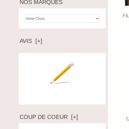
NOS MARQUES
FI
AVIS [+]
Ecrire un avis
COUP DE COEUR [+]
T