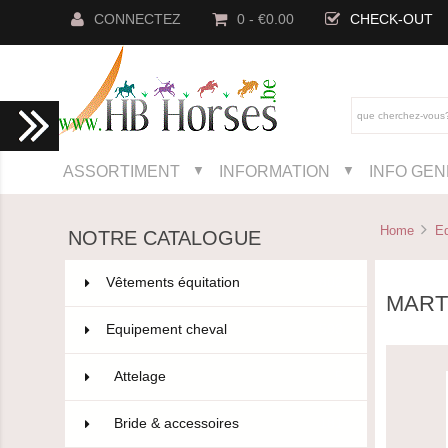
CONNECTEZ
0 - €0.00
CHECK-OUT
ASSORTIMENT
INFORMATION
INFO GE
▼
▼
Home
E
NOTRE CATALOGUE
Vêtements équitation
802
MART
Equipement cheval
593
Attelage
5
Bride & accessoires
181