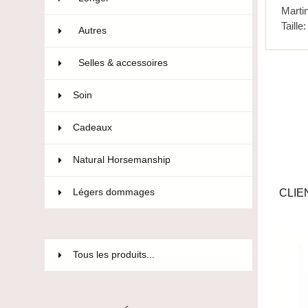
Martin
Taille
Autres
21
Selles & accessoires
84
Soin
36
Cadeaux
12
Natural Horsemanship
15
CLIE
Légers dommages
85
Tous les produits...