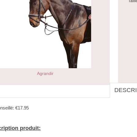
Taill
Agrandir
DESCRI
nseillé: €17.95
ription produit: