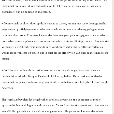
voorkeuren (taal, locatie, enz.) te onthouden om uw gebruikerservaring te verbeteren. Ze
maken het ook mogelijk om statistieken op te stellen en het gebruik van de site en de
populariteit van de pagina's te analyseren.
• Commerciële cookies: door op deze website te surfen, kunnen uw socio-demografische
gegevens en profielgegevens worden verzameld en anoniem worden opgeslagen in een
commerciële cookie. Commerciële cookies bevatten geen persoonsgegevens. Ze worden
door adverteerders geïnstalleerd wanneer hun advertentie wordt uitgezonden. Deze cookies
verbeteren uw gebruikerservaring door te voorkomen dat u met dezelfde advertenties
wordt geconfronteerd en stellen ons in staat om de effectiviteit van onze marketingacties te
meten.
• Cookies van derden: deze cookies worden via onze website geplaatst door sites van
derden, bijvoorbeeld: Google, Facebook, LinkedIn, Twitter. Deze cookies van derden
maken het mogelijk om de werking van de site te verbeteren door het gebruik van Google
Analytics.
Het wordt aanbevolen dat de gebruiker cookies activeert op zijn computer of mobiel
apparaat bij het raadplegen van deze website. Als cookies niet zijn geactiveerd, kunnen we
een efficiënt gebruik van de website niet garanderen. De gebruiker kan cookies echter