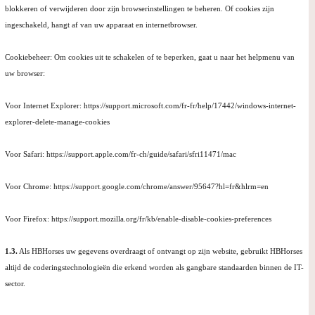
blokkeren of verwijderen door zijn browserinstellingen te beheren. Of cookies zijn
ingeschakeld, hangt af van uw apparaat en internetbrowser.
Cookiebeheer: Om cookies uit te schakelen of te beperken, gaat u naar het helpmenu van
uw browser:
Voor Internet Explorer: https://support.microsoft.com/fr-fr/help/17442/windows-internet-
explorer-delete-manage-cookies
Voor Safari: https://support.apple.com/fr-ch/guide/safari/sfri11471/mac
Voor Chrome: https://support.google.com/chrome/answer/95647?hl=fr&hlrm=en
Voor Firefox: https://support.mozilla.org/fr/kb/enable-disable-cookies-preferences
1.3.
Als HBHorses uw gegevens overdraagt of ontvangt op zijn website, gebruikt HBHorses
altijd de coderingstechnologieën die erkend worden als gangbare standaarden binnen de IT-
sector.