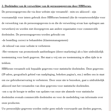
2. Doeleinden van de verwerking van de persoonsgegevens door HBHorses.
De persoonsgegevens die via deze website zijn verzameld - mits uw akkoord - zijn
voornamelijk voor intern gebruik door HBHorses bestemd (die de verantwoordelijke voor
de verwerking van de persoonsgegevens is en die de verwerking ervan kan opdragen aan
verwerkers) en worden niet doorgegeven aan andere organisaties voor commerciële
doeleinden. De persoonsgegevens worden gebruikt om
-de bestelling correct te behandelen (klantenmanagement)
-de inhoud van onze website te verbeteren
-Het versturen van promotionele aanbiedingen (direct marketing) als u hier uitdrukkelijk
toestemming voor heeft gegeven. Het staat u vrij om uw toestemming te allen tijde in te
trekken.
HBHorses verzamelt ook bepaalde gegevens voor statistische doeleinden. Deze gegevens
(IP-adres, geografisch gebied van raadpleging, bekeken pagina's, enz.) stellen ons in staat
om uw gebruikerservaring te verbeteren. Door onze site te bezoeken, gaat u uitdrukkelijk
akkoord met het verzamelen van deze gegevens voor statistische doeleinden.
-om u op de hoogte te stellen van updates van onze site alsmede voor statistische
doeleinden evenals commerciële doeleinden en voor de mededeling van informatie over
onze producten.
Uw persoonlijke gegevens worden onder geen enkele voorwaarde aan derden gegeven,