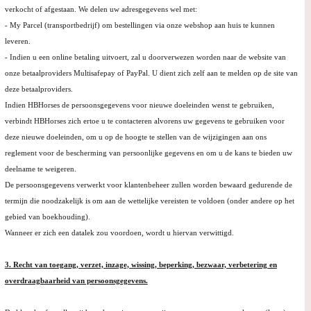
verkocht of afgestaan. We delen uw adresgegevens wel met:
- My Parcel (transportbedrijf) om bestellingen via onze webshop aan huis te kunnen
leveren.
- Indien u een online betaling uitvoert, zal u doorverwezen worden naar de website van
onze betaalproviders Multisafepay of PayPal. U dient zich zelf aan te melden op de site van
deze betaalproviders.
Indien HBHorses de persoonsgegevens voor nieuwe doeleinden wenst te gebruiken,
verbindt HBHorses zich ertoe u te contacteren alvorens uw gegevens te gebruiken voor
deze nieuwe doeleinden, om u op de hoogte te stellen van de wijzigingen aan ons
reglement voor de bescherming van persoonlijke gegevens en om u de kans te bieden uw
deelname te weigeren.
De persoonsgegevens verwerkt voor klantenbeheer zullen worden bewaard gedurende de
termijn die noodzakelijk is om aan de wettelijke vereisten te voldoen (onder andere op het
gebied van boekhouding).
Wanneer er zich een datalek zou voordoen, wordt u hiervan verwittigd.
3. Recht van toegang, verzet, inzage, wissing, beperking, bezwaar, verbetering en
overdraagbaarheid van persoonsgegevens.