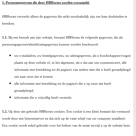
1. Persoonsgegevens die door HBHorses worden verzameld.
HBHorses verwerkt alleen de gegevens die strikt noodzakelijk zijn om haar doeleinden te
bereiken.
1.1.
Bij een bezoek aan zijn website, bewaart HBHorses de volgende gegevens, die als
persoonsgegevens/identificatiegegevens kunnen worden beschouwd:
uw e-mailadres, uw bestelgegevens, uw adresgegevens, als u boodschappen/vragen
plaatst op deze website of, in het algemeen, als u dat aan ons communiceert, alle
informatie met betrekking tot de pagina's van andere sites die u heeft geraadpleegd
om naar onze site te komen
alle informatie met betrekking tot de pagina's die u op onze site heeft
geraadpleegd;
informatie die u vrijwillig heeft verstrekt.
1.2.
Op deze site gebruikt HBHorses cookies. Een cookie is een klein bestand dat verstuurd
wordt door een Internetserver en dat zich op de vaste schijf van uw computer installeert.
Een cookie wordt enkel gebruikt voor het beheer van de sessie terwijl u op de website bent.