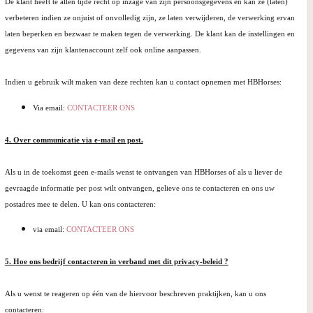
De klant heeft te allen tijde recht op inzage van zijn persoonsgegevens en kan ze (laten)
verbeteren indien ze onjuist of onvolledig zijn, ze laten verwijderen, de verwerking ervan
laten beperken en bezwaar te maken tegen de verwerking. De klant kan de instellingen en
gegevens van zijn klantenaccount zelf ook online aanpassen.
Indien u gebruik wilt maken van deze rechten kan u contact opnemen met HBHorses:
Via email:
CONTACTEER ONS
4. Over communicatie via e-mail en post.
Als u in de toekomst geen e-mails wenst te ontvangen van HBHorses of als u liever de
gevraagde informatie per post wilt ontvangen, gelieve ons te contacteren en ons uw
postadres mee te delen. U kan ons contacteren:
via email:
CONTACTEER ONS
5. Hoe ons bedrijf contacteren in verband met dit privacy-beleid ?
Als u wenst te reageren op één van de hiervoor beschreven praktijken, kan u ons
contacteren: