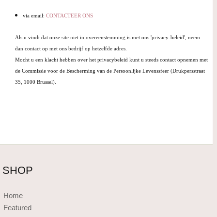
via email:
CONTACTEER ONS
Als u vindt dat onze site niet in overeenstemming is met ons 'privacy-beleid', neem
dan contact op met ons bedrijf op hetzelfde adres.
Mocht u een klacht hebben over het privacybeleid kunt u steeds contact opnemen met
de Commissie voor de Bescherming van de Persoonlijke Levenssfeer (Drukpersstraat
35, 1000 Brussel).
SHOP
Home
Featured