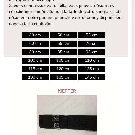
Si vous connaissez votre taille, vous pouvez désormais
sélectionner immédiatement la taille de votre sangle ici, et
découvrir notre gamme pour chevaux et poney disponibles
dans la taille souhaitée:
40 cm
50 cm
55 cm
60 cm
65 cm
70 cm
80 cm
85 cm
95 cm
100 cm
105 cm
110 cm
115 cm
120 cm
125 cm
130 cm
135 cm
145 cm
KIEFFER