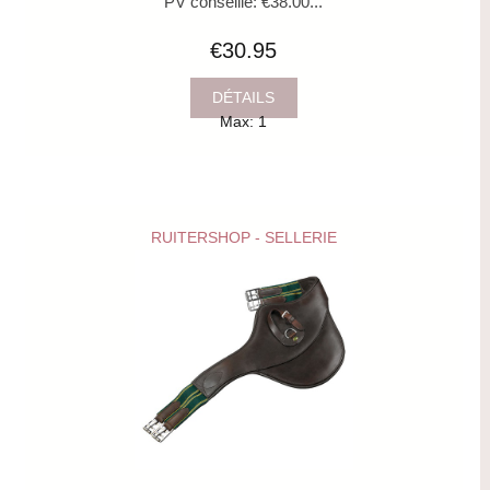
PV conseillé: €38.00...
€30.95
DÉTAILS
Max: 1
RUITERSHOP - SELLERIE