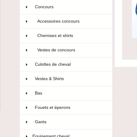
Concours
106
Accessoires concours
36
Chemises et shirts
29
Vestes de concours
41
Culottes de cheval
322
Vestes & Shirts
75
Bas
10
Fouets et éperons
22
Gants
47
Equipement cheval
593