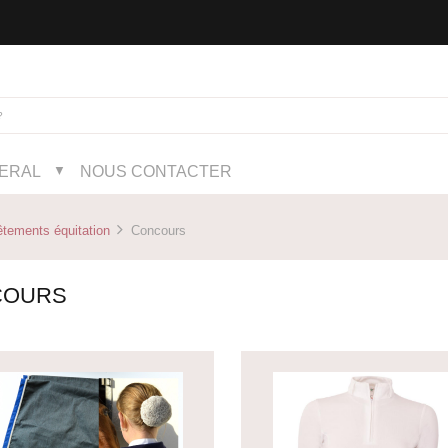
NERAL
NOUS CONTACTER
▼
tements équitation
Concours
COURS