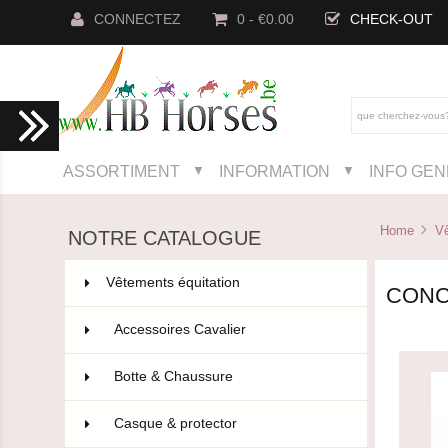
CONNECTEZ
0 - €0.00
CHECK-OUT
ASSORTIMENT
INFORMATION
INFO GE
▼
▼
Home
Vê
NOTRE CATALOGUE
Vêtements équitation
802
CON
Accessoires Cavalier
110
Botte & Chaussure
96
Casque & protector
14