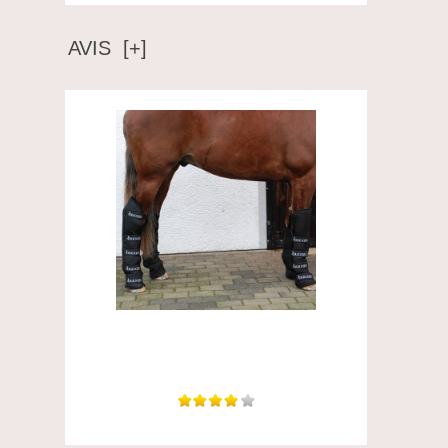
AVIS [+]
Les meilleures guêtres de transport que j'ai
essayé....