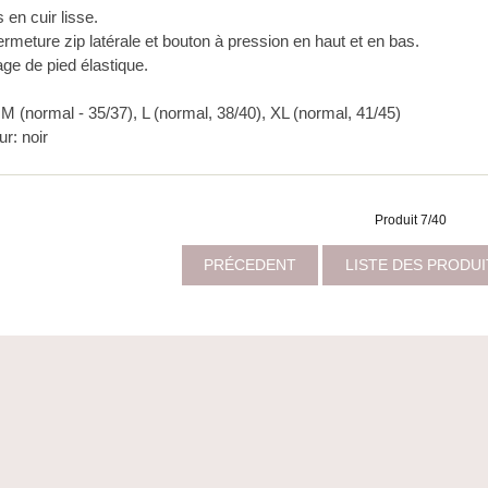
 en cuir lisse.
rmeture zip latérale et bouton à pression en haut et en bas.
ge de pied élastique.
: M (normal - 35/37), L (normal, 38/40), XL (normal, 41/45)
r: noir
Produit 7/40
PRÉCEDENT
LISTE DES PRODU