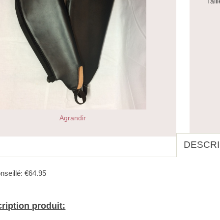
Taill
Agrandir
DESCRI
nseillé: €64.95
ription produit: