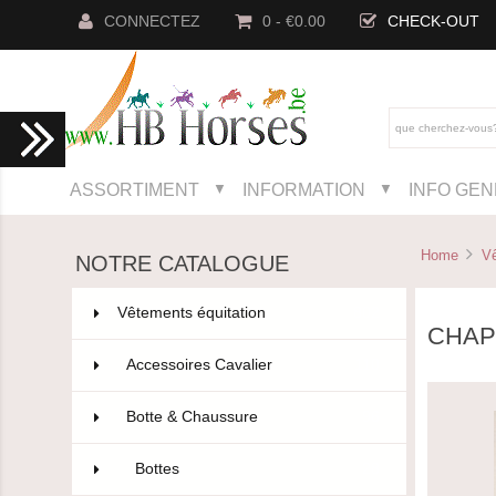
CONNECTEZ
0 - €0.00
CHECK-OUT
ASSORTIMENT
INFORMATION
INFO GE
▼
▼
Home
Vê
NOTRE CATALOGUE
Vêtements équitation
802
CHAP
Accessoires Cavalier
110
Botte & Chaussure
96
Bottes
28