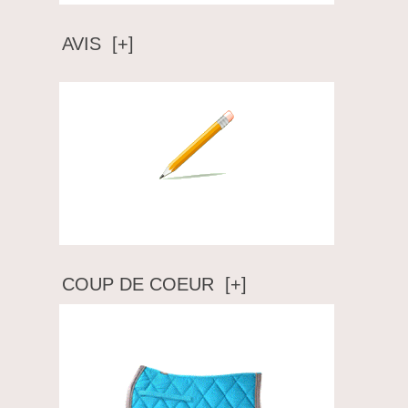
AVIS [+]
Ecrire un avis
COUP DE COEUR [+]