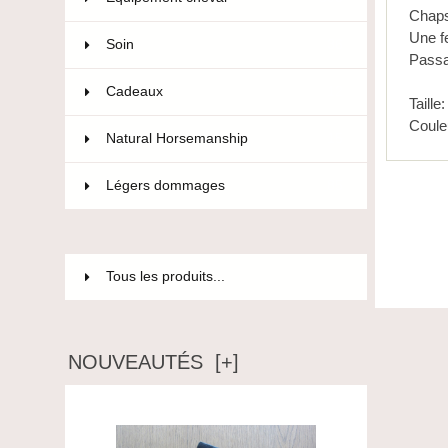
Chaps
Une fe
Soin
36
Passa
Cadeaux
12
Taille
Couleu
Natural Horsemanship
15
Légers dommages
85
Tous les produits...
NOUVEAUTÉS [+]