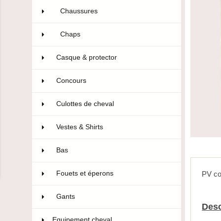
Chaussures
28
Chaps
40
Casque & protector
14
Concours
106
Culottes de cheval
322
Vestes & Shirts
75
Bas
10
Fouets et éperons
22
PV co
Gants
47
Desc
Equipement cheval
593