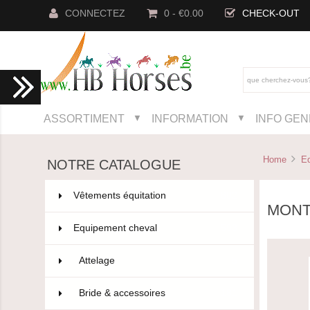
CONNECTEZ
0 - €0.00
CHECK-OUT
ASSORTIMENT
INFORMATION
INFO GE
▼
▼
Home
E
NOTRE CATALOGUE
Vêtements équitation
802
MONT
Equipement cheval
593
Attelage
5
Bride & accessoires
181