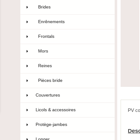
Brides
24
Enrênements
18
Frontals
23
Mors
88
Reines
16
Pièces bride
12
Couvertures
129
Licols & accessoires
69
PV co
Protège-jambes
101
Desc
Longer
3