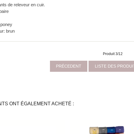
nts de releveur en cuir.
paire
: poney
ur: brun
Produit 3/12
PRÉCEDENT
LISTE DES PRODU
NTS ONT ÉGALEMENT ACHETÉ :