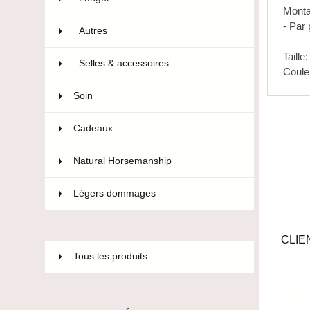
Monta
- Par 
Autres
21
Taille
Selles & accessoires
84
Coule
Soin
36
Cadeaux
12
Natural Horsemanship
15
Légers dommages
85
CLIE
Tous les produits...