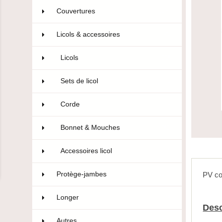
Couvertures
129
Licols & accessoires
69
Licols
23
Sets de licol
5
Corde
6
Bonnet & Mouches
31
Accessoires licol
4
Protège-jambes
101
PV co
Longer
3
Desc
Autres
21