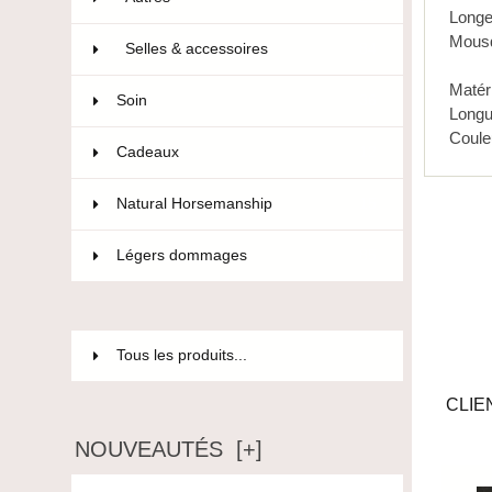
Longe 
Mousq
Selles & accessoires
84
Matéri
Soin
36
Longu
Coule
Cadeaux
12
Natural Horsemanship
15
Légers dommages
85
Tous les produits...
CLIE
NOUVEAUTÉS [+]