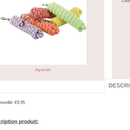
Coul
Agrandir
DESCRI
nseillé: €9.95
ription produit: