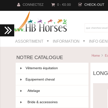
CONNECTEZ
0 - €0.00
CHECK-OUT
ASSORTIMENT
INFORMATION
INFO GE
▼
▼
Home
E
NOTRE CATALOGUE
Vêtements équitation
802
LONG
Equipement cheval
593
Attelage
5
Bride & accessoires
181