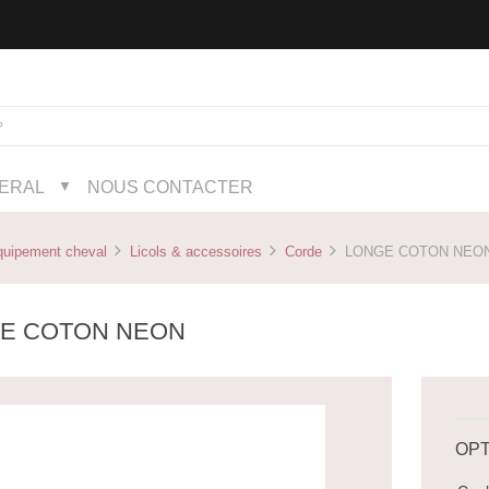
NERAL
NOUS CONTACTER
▼
quipement cheval
Licols & accessoires
Corde
LONGE COTON NEO
E COTON NEON
OPT