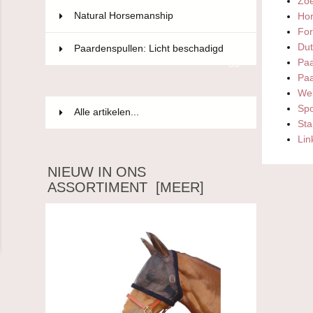
Zoe
Natural Horsemanship
15
Hor
For
Dut
Paardenspullen: Licht beschadigd
Paa
85
Paa
Web
Spo
Alle artikelen...
Sta
Lin
NIEUW IN ONS
ASSORTIMENT [MEER]