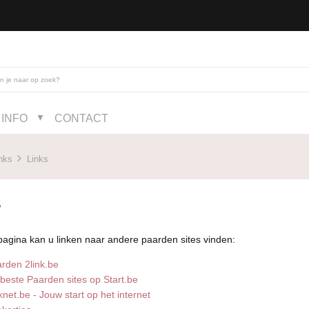
INFO
CONTACT
▼
nks
Links
S
agina kan u linken naar andere paarden sites vinden:
rden 2link.be
beste Paarden sites op Start.be
knet.be - Jouw start op het internet