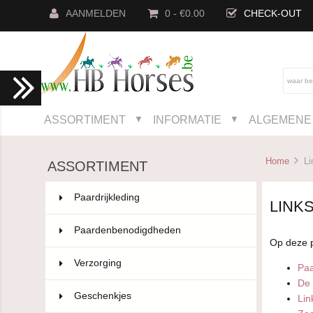
AANMELDEN
0 - €0.00
CHECK-OUT
ASSORTIMENT
INFORMATIE
ALGEMENE 
▼
▼
Home
Li
ASSORTIMENT
Paardrijkleding
802
LINK
Paardenbenodigdheden
593
Op deze p
Verzorging
36
Paa
De 
Geschenkjes
12
Lin