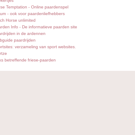
kertjes
se Temptation - Online paardenspel
um - ook voor paardenliefhebbers
ch Horse unlimited
rden Info - De informatieve paarden site
rdrijden in de ardennen
guide paardrijden
rtsites: verzameling van sport websites.
rtze
ks betreffende friese-paarden