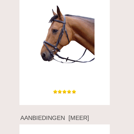
Goede kwaliteit voor een degelijke prijs! super
:)
AANBIEDINGEN [MEER]