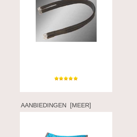
Deze singel is zeer mooi en is heel goed
afgewerkt....
AANBIEDINGEN [MEER]