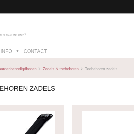
INFO
CONTACT
▼
aardenbenodigdheden
Zadels & toebehoren
Toebehoren zadels
EHOREN ZADELS