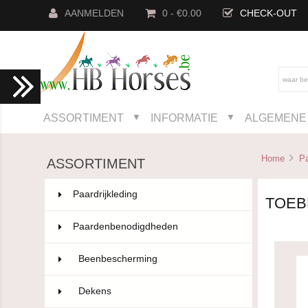
AANMELDEN
0 - €0.00
CHECK-OUT
ASSORTIMENT
INFORMATIE
ALGEMENE 
▼
▼
Home
P
ASSORTIMENT
Paardrijkleding
802
TOEB
Paardenbenodigdheden
593
Beenbescherming
101
Dekens
129