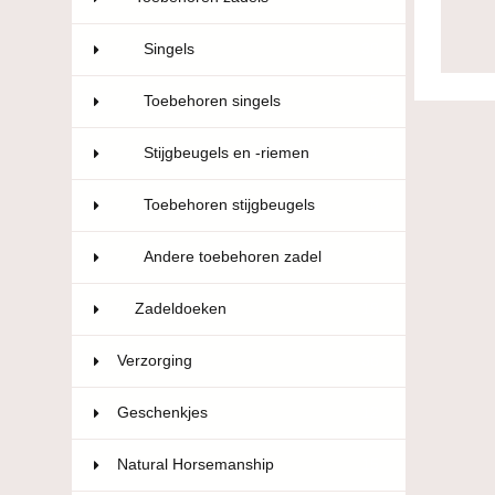
Singels
30
Toebehoren singels
5
Stijgbeugels en -riemen
11
Toebehoren stijgbeugels
8
Andere toebehoren zadel
3
Zadeldoeken
19
Verzorging
36
Geschenkjes
12
Natural Horsemanship
15