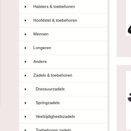
Halsters & toebehoren
69
Hoofdstel & toebehoren
181
Mennen
5
Longeren
3
Andere
21
Zadels & toebehoren
84
Dressuurzadels
4
Springzadels
2
Veelzijdigheidszadels
2
Toebehoren zadels
57