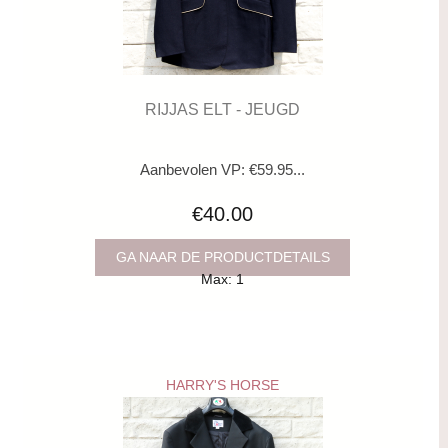
RIJJAS ELT - JEUGD
Aanbevolen VP: €59.95...
€40.00
GA NAAR DE PRODUCTDETAILS
Max: 1
HARRY'S HORSE