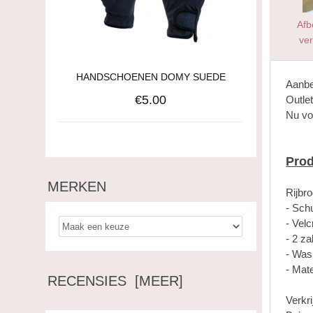
Afb
ver
HANDSCHOENEN DOMY SUEDE
Aanbe
€5.00
Outlet
Nu vo
Prod
MERKEN
Rijbr
- Schu
- Vel
- 2 z
- Was
- Mat
RECENSIES [MEER]
Verkri