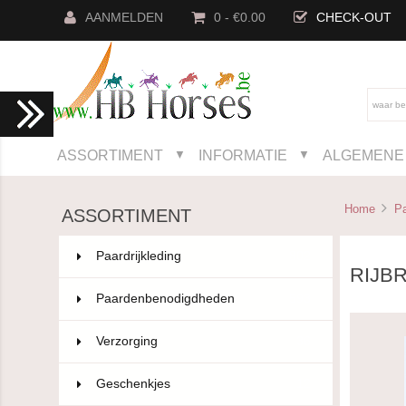
AANMELDEN
0 - €0.00
CHECK-OUT
ASSORTIMENT
INFORMATIE
ALGEMENE 
▼
▼
Home
Pa
ASSORTIMENT
Paardrijkleding
802
RIJB
Paardenbenodigdheden
593
Verzorging
36
Geschenkjes
12