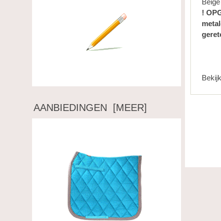
Beige
! OPG
metal
geret
Schrijf een recensie over dit artikel.
Bekij
AANBIEDINGEN [MEER]