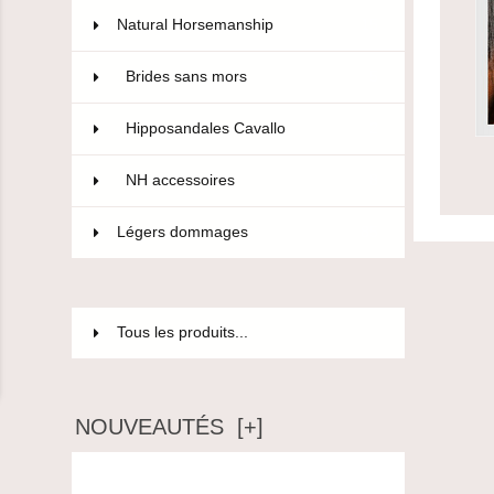
Natural Horsemanship
15
Brides sans mors
5
Hipposandales Cavallo
2
NH accessoires
8
Légers dommages
85
Tous les produits...
NOUVEAUTÉS [+]