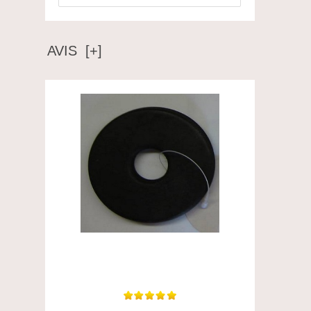
AVIS [+]
Très bonne qualité pour ces rondelles de
mors. Prix...