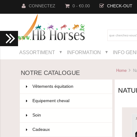
CONNECTEZ
0 - €0.00
CHECK-OUT
ASSORTIMENT
INFORMATION
INFO GE
▼
▼
Home
Nat
NOTRE CATALOGUE
Vêtements équitation
802
NATU
Equipement cheval
593
Soin
36
Cadeaux
12