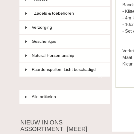
Banda
- Kli
Zadels & toebehoren
84
- 4m 
- 10c
Verzorging
36
- Set
Geschenkjes
12
Verkri
Natural Horsemanship
15
Maat 
Kleur 
Paardenspullen: Licht beschadigd
85
Alle artikelen...
NIEUW IN ONS
ASSORTIMENT [MEER]