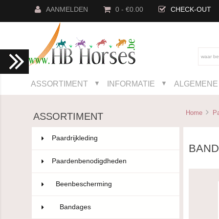
AANMELDEN
0 - €0.00
CHECK-OUT
ASSORTIMENT
INFORMATIE
ALGEMENE 
▼
▼
Home
P
ASSORTIMENT
Paardrijkleding
802
BAND
Paardenbenodigdheden
593
Beenbescherming
101
Bandages
54