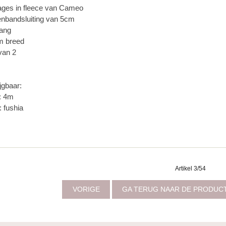
ges in fleece van Cameo
ttenbandsluiting van 5cm
lang
m breed
 van 2
jgbaar:
: 4m
: fushia
Artikel 3/54
VORIGE
GA TERUG NAAR DE PRODUC