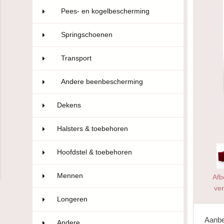
Pees- en kogelbescherming
28
Springschoenen
6
Transport
9
Andere beenbescherming
4
Dekens
129
Halsters & toebehoren
69
Hoofdstel & toebehoren
181
Mennen
5
Afb
ver
Longeren
3
Aanbe
Andere
21