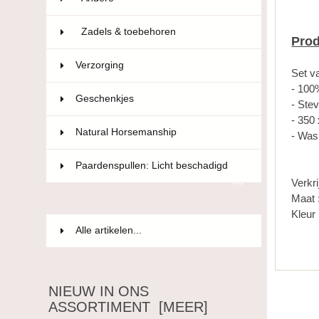
Zadels & toebehoren
84
Prod
Verzorging
36
Set v
- 100
Geschenkjes
12
- Stev
- 350
Natural Horsemanship
15
- Was
Paardenspullen: Licht beschadigd
85
Verkri
Maat 
Kleur 
Alle artikelen...
NIEUW IN ONS
ASSORTIMENT [MEER]