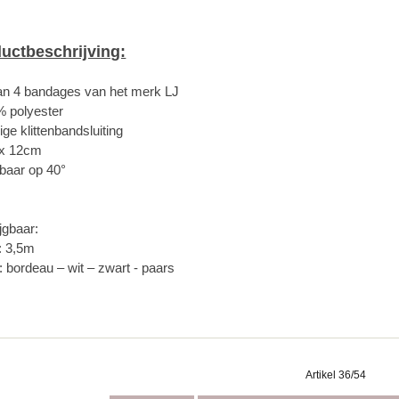
uctbeschrijving:
an 4 bandages van het merk LJ
% polyester
ige klittenbandsluiting
 x 12cm
baar op 40°
jgbaar:
: 3,5m
: bordeau – wit – zwart - paars
Artikel 36/54