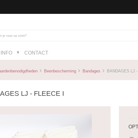
INFO
CONTACT
▼
aardenbenodigdheden
Beenbescherming
Bandages
BANDAGES LJ - 
GES LJ - FLEECE I
OPT