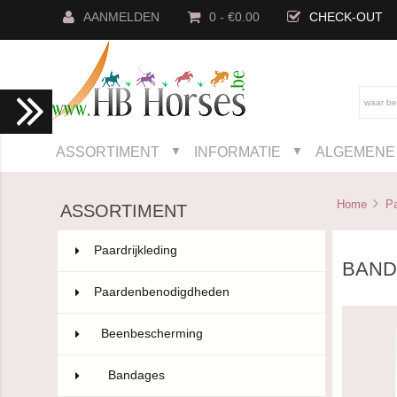
AANMELDEN
0 - €0.00
CHECK-OUT
ASSORTIMENT
INFORMATIE
ALGEMENE 
▼
▼
Home
P
ASSORTIMENT
Paardrijkleding
802
BANDA
Paardenbenodigdheden
593
Beenbescherming
101
Bandages
54