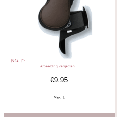
[642..]">
Afbeelding vergroten
€9.95
Max: 1