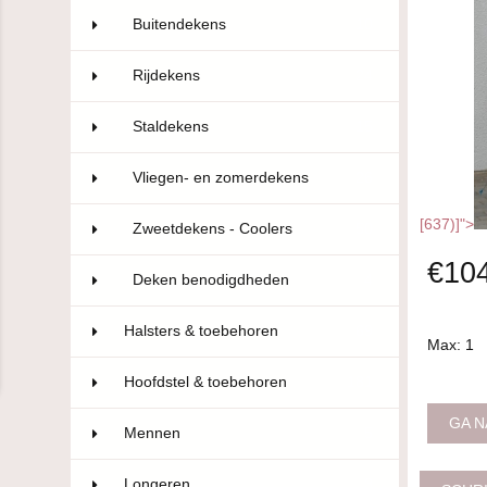
Buitendekens
10
Rijdekens
24
Staldekens
15
Vliegen- en zomerdekens
26
[637)]">
Zweetdekens - Coolers
50
€10
Deken benodigdheden
4
Halsters & toebehoren
69
Max: 1
Hoofdstel & toebehoren
181
GA N
Mennen
5
Longeren
3