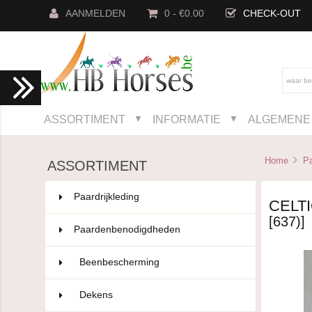
AANMELDEN
0 - €0.00
CHECK-OUT
ASSORTIMENT
INFORMATIE
ALGEMENE 
▼
▼
Home
P
ASSORTIMENT
Paardrijkleding
802
CELTI
[637)]
Paardenbenodigdheden
593
Beenbescherming
101
Dekens
129