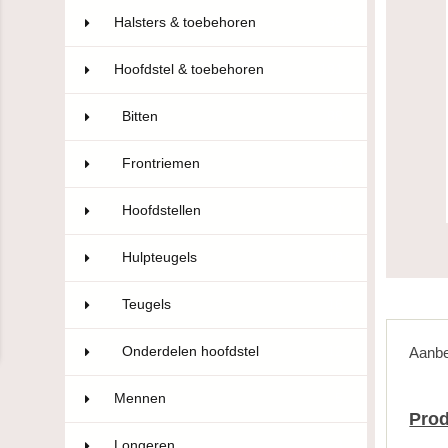
Halsters & toebehoren
69
Hoofdstel & toebehoren
181
Bitten
88
Frontriemen
23
Hoofdstellen
24
Hulpteugels
18
Teugels
16
Onderdelen hoofdstel
12
Aanbe
Mennen
5
Prod
Longeren
3