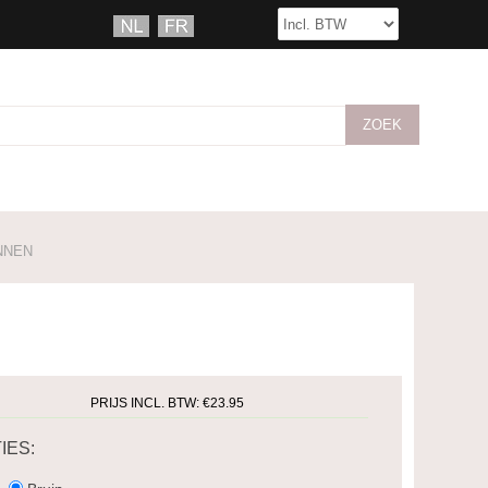
NNEN
PRIJS INCL. BTW:
€23.95
IES: