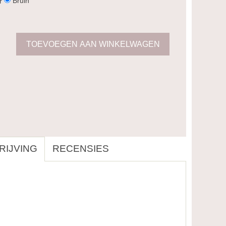
Bruin
r
IJVING
RECENSIES