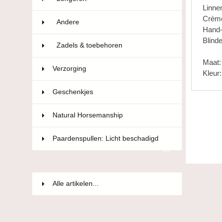
Linne
Crème
Andere
21
Hand-
Blind
Zadels & toebehoren
84
Maat: 
Verzorging
36
Kleur
Geschenkjes
12
Natural Horsemanship
15
Paardenspullen: Licht beschadigd
85
Alle artikelen...