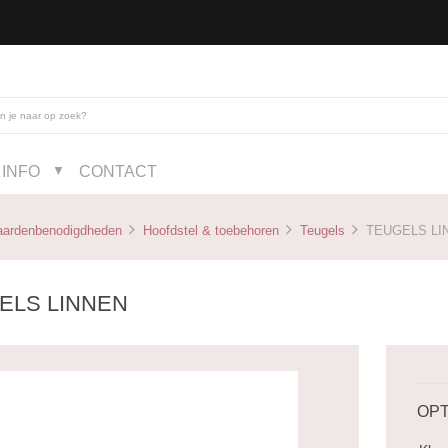
INFO
CONTACT
▼
aardenbenodigdheden
Hoofdstel & toebehoren
Teugels
TEUGELS LI
ELS LINNEN
OPT