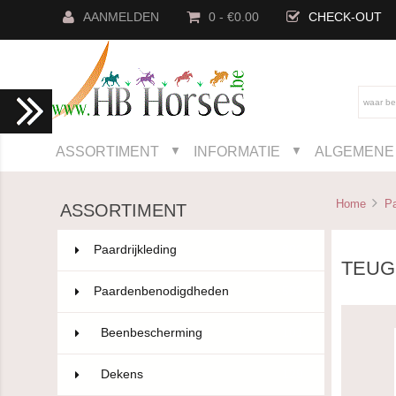
AANMELDEN
0 - €0.00
CHECK-OUT
ASSORTIMENT
INFORMATIE
ALGEMENE 
▼
▼
Home
P
ASSORTIMENT
Paardrijkleding
802
TEUG
Paardenbenodigdheden
593
Beenbescherming
101
Dekens
129