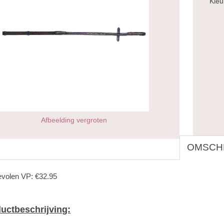
Kleu
Afbeelding vergroten
OMSCHR
volen VP: €32.95
uctbeschrijving: