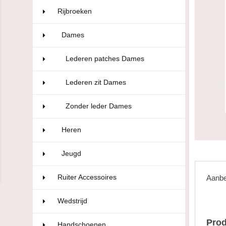
Rijbroeken
322
Dames
174
Lederen patches Dames
27
Lederen zit Dames
80
Zonder leder Dames
67
Heren
50
Jeugd
98
Ruiter Accessoires
110
Aanbe
Wedstrijd
106
Prod
Handschoenen
47