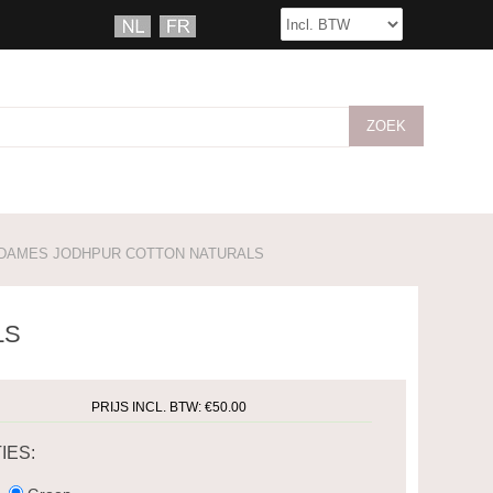
DAMES JODHPUR COTTON NATURALS
LS
PRIJS INCL. BTW:
€50.00
IES: