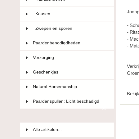
Jodhp
Kousen
10
- Schu
Zwepen en sporen
22
- Rit
- Mac
Paardenbenodigdheden
593
- Mate
Verzorging
36
Verkri
Geschenkjes
12
Groen
Natural Horsemanship
15
Bekij
Paardenspullen: Licht beschadigd
85
Alle artikelen...