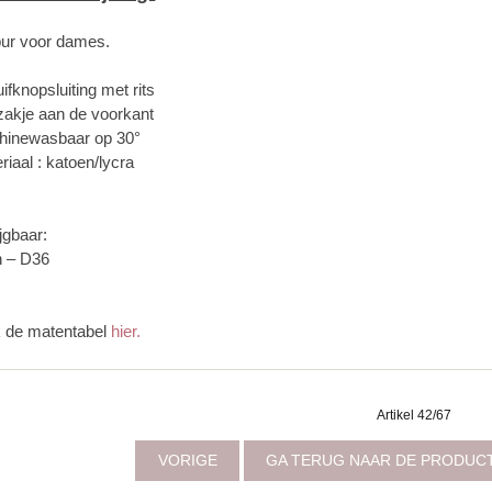
ur voor dames.
ifknopsluiting met rits
szakje aan de voorkant
hinewasbaar op 30°
riaal : katoen/lycra
jgbaar:
 – D36
k de matentabel
hier.
Artikel 42/67
VORIGE
GA TERUG NAAR DE PRODUC