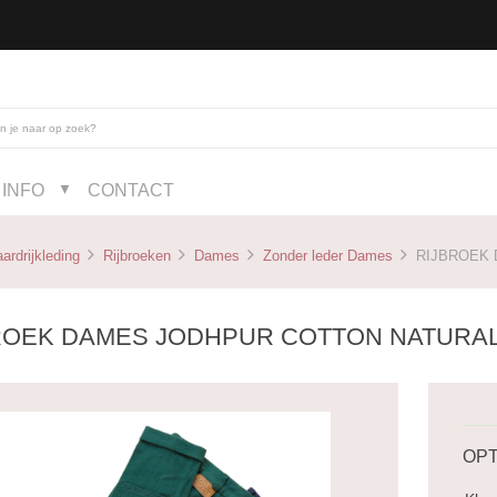
INFO
CONTACT
▼
ardrijkleding
Rijbroeken
Dames
Zonder leder Dames
RIJBROEK 
ROEK DAMES JODHPUR COTTON NATURA
OPT