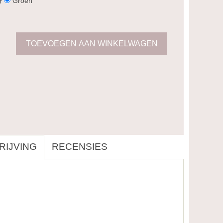
Groen
r
IJVING
RECENSIES