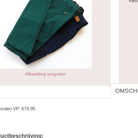
Kleu
Afbeelding vergroten
OMSCHR
volen VP: €74.95
uctbeschrijving: