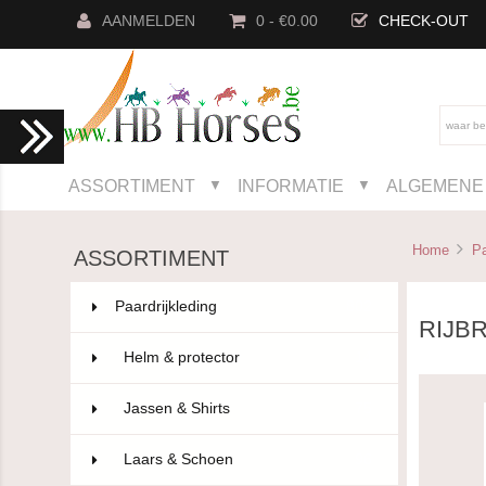
AANMELDEN
0 - €0.00
CHECK-OUT
ASSORTIMENT
INFORMATIE
ALGEMENE 
▼
▼
Home
Pa
ASSORTIMENT
Paardrijkleding
802
RIJB
Helm & protector
14
Jassen & Shirts
75
Laars & Schoen
96