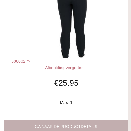
[580002]">
Afbeelding vergroten
€25.95
Max: 1
GA NAAR DE PRODUCTDETAILS