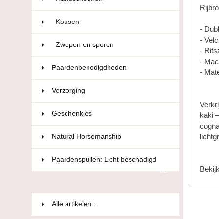
Rijbr
Kousen
10
- Dubb
- Velc
Zwepen en sporen
22
- Rit
- Mac
Paardenbenodigdheden
593
- Mat
Verzorging
36
Verkri
Geschenkjes
12
kaki 
cogna
licht
Natural Horsemanship
15
Paardenspullen: Licht beschadigd
Bekij
85
Alle artikelen...