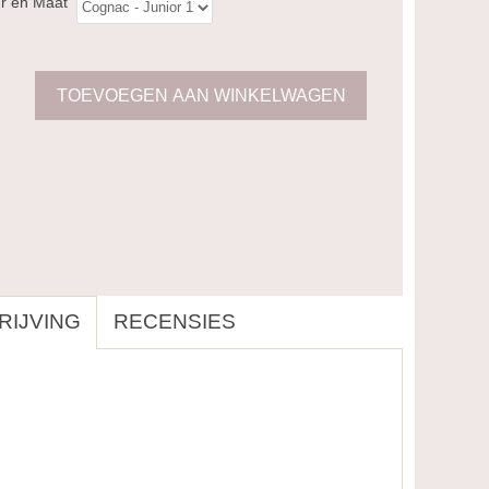
ur en Maat
IJVING
RECENSIES