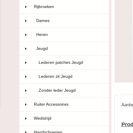
Rijbroeken
322
Dames
174
Heren
50
Jeugd
98
Lederen patches Jeugd
12
Lederen zit Jeugd
23
Zonder leder Jeugd
63
Ruiter Accessoires
110
Aanbe
Wedstrijd
106
Prod
Handschoenen
47