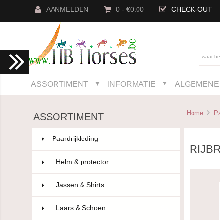
AANMELDEN
0 - €0.00
CHECK-OUT
ASSORTIMENT
INFORMATIE
ALGEMENE 
▼
▼
Home
Pa
ASSORTIMENT
Paardrijkleding
802
RIJB
Helm & protector
14
Jassen & Shirts
75
Laars & Schoen
96