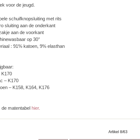
oek voor de jeugd.
ele schuifknopsluiting met rits
ro sluiting aan de onderkant
szakje aan de voorkant
hinewasbaar op 30°
eriaal : 91% katoen, 9% elasthan
jgbaar:
– K170
c – K170
groen – K158, K164, K176
k de matentabel
hier.
Artikel 8/63