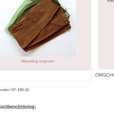
Kle
Afbeelding vergroten
OMSCHR
volen VP: €85.00
uctbeschrijving: