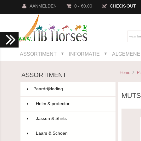
AANMELDEN
0 - €0.00
CHECK-OUT
ASSORTIMENT
INFORMATIE
ALGEMENE 
▼
▼
Home
Pa
ASSORTIMENT
Paardrijkleding
802
MUTS
Helm & protector
14
Jassen & Shirts
75
Laars & Schoen
96