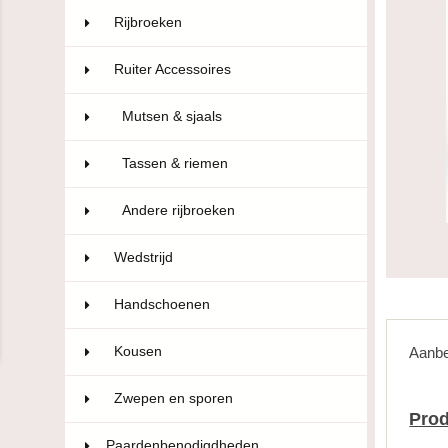
Rijbroeken
322
Ruiter Accessoires
110
Mutsen & sjaals
97
Tassen & riemen
9
Andere rijbroeken
4
Wedstrijd
106
Handschoenen
47
Kousen
10
Aanbe
Zwepen en sporen
22
Prod
Paardenbenodigdheden
593