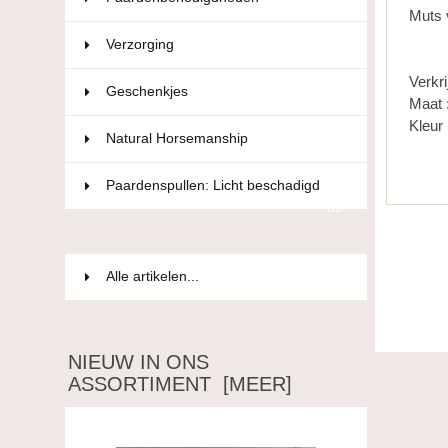
Muts 
Verzorging
36
Verkri
Geschenkjes
12
Maat 
Kleur 
Natural Horsemanship
15
Paardenspullen: Licht beschadigd
85
Alle artikelen...
NIEUW IN ONS
ASSORTIMENT [MEER]