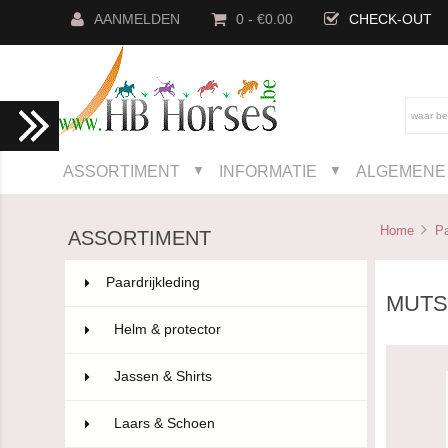
AANMELDEN
0 - €0.00
CHECK-OUT
ASSORTIMENT
INFORMATIE
ALGEMENE 
▼
▼
Home
Pa
ASSORTIMENT
Paardrijkleding
802
MUTS
Helm & protector
14
Jassen & Shirts
75
Laars & Schoen
96