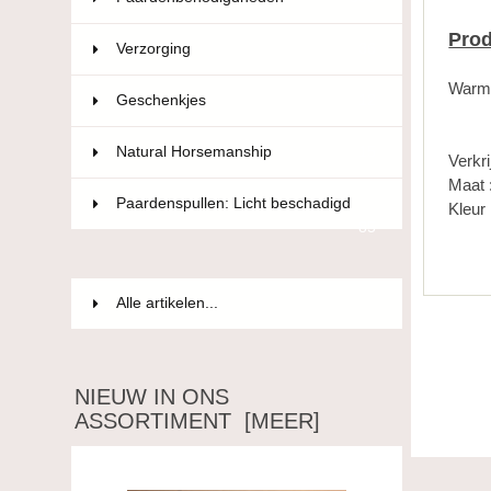
Prod
Verzorging
36
Warme
Geschenkjes
12
Natural Horsemanship
15
Verkri
Maat 
Paardenspullen: Licht beschadigd
Kleur 
85
Alle artikelen...
NIEUW IN ONS
ASSORTIMENT [MEER]