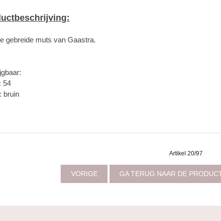
uctbeschrijving:
 gebreide muts van Gaastra.
jgbaar:
: 54
: bruin
Artikel 20/97
VORIGE
GA TERUG NAAR DE PRODUC