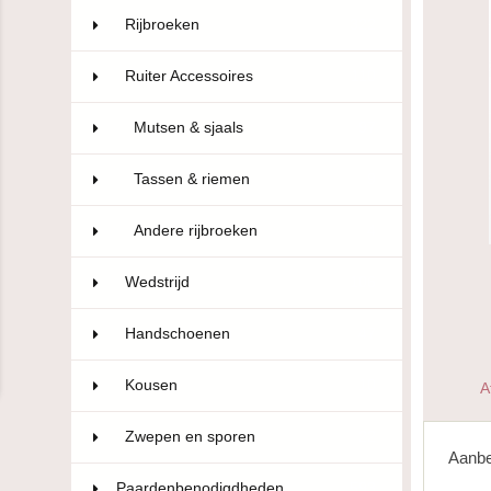
Rijbroeken
322
Ruiter Accessoires
110
Mutsen & sjaals
97
Tassen & riemen
9
Andere rijbroeken
4
Wedstrijd
106
Handschoenen
47
Kousen
10
A
Zwepen en sporen
22
Aanbe
Paardenbenodigdheden
593