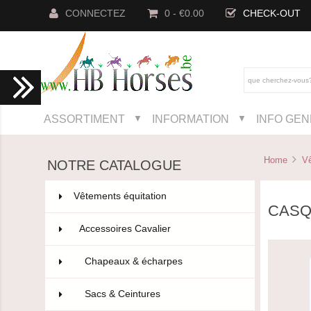
CONNECTEZ
0 - €0.00
CHECK-OUT
ASSORTIMENT
INFORMATION
INFO GE
▼
▼
Home
Vê
NOTRE CATALOGUE
Vêtements équitation
802
CASQU
Accessoires Cavalier
110
Chapeaux & écharpes
97
Sacs & Ceintures
9