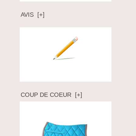
AVIS [+]
Ecrire un avis
COUP DE COEUR [+]