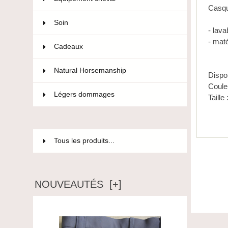
Casqu
Soin
36
- lav
- mat
Cadeaux
12
Natural Horsemanship
15
Dispo
Coule
Légers dommages
85
Taille
Tous les produits...
NOUVEAUTÉS [+]