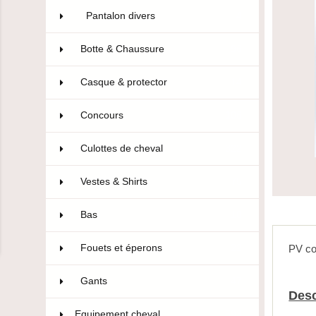
Pantalon divers
4
Botte & Chaussure
96
Casque & protector
14
Concours
106
Culottes de cheval
322
Vestes & Shirts
75
Bas
10
Fouets et éperons
22
PV co
Gants
47
Desc
Equipement cheval
593