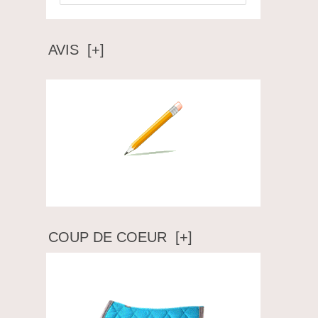
AVIS [+]
Ecrire un avis
COUP DE COEUR [+]