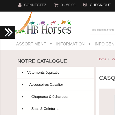
CONNECTEZ
0 - €0.00
CHECK-OUT
ASSORTIMENT
INFORMATION
INFO GE
▼
▼
Home
Vê
NOTRE CATALOGUE
Vêtements équitation
802
CASQ
Accessoires Cavalier
110
Chapeaux & écharpes
97
Sacs & Ceintures
9