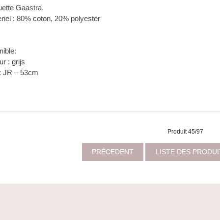
ette Gaastra.
ériel : 80% coton, 20% polyester
nible:
r : grijs
: JR – 53cm
Produit 45/97
PRÉCEDENT
LISTE DES PRODU