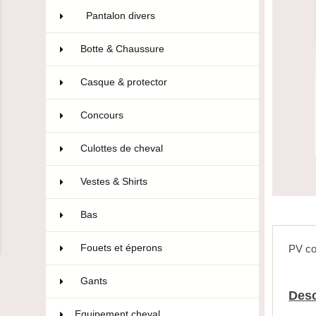
Pantalon divers
4
Botte & Chaussure
96
Casque & protector
14
Concours
106
Culottes de cheval
322
Vestes & Shirts
75
Bas
10
Fouets et éperons
22
PV co
Gants
47
Desc
Equipement cheval
593