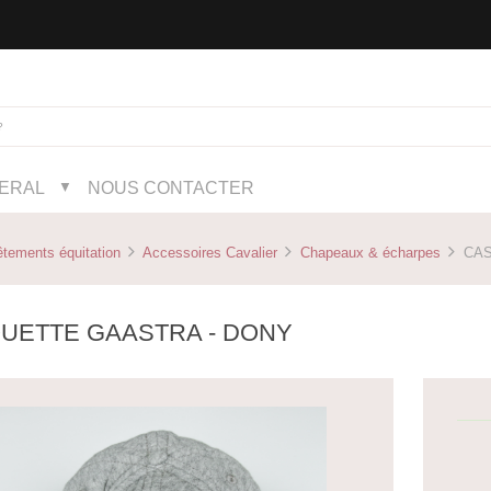
NERAL
NOUS CONTACTER
▼
tements équitation
Accessoires Cavalier
Chapeaux & écharpes
CAS
UETTE GAASTRA - DONY