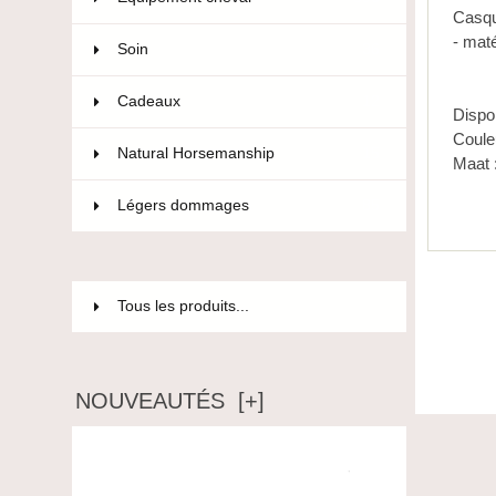
Casqu
- mat
Soin
36
Cadeaux
12
Dispo
Couleu
Natural Horsemanship
15
Maat 
Légers dommages
85
Tous les produits...
NOUVEAUTÉS [+]