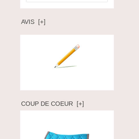
AVIS [+]
Ecrire un avis
COUP DE COEUR [+]