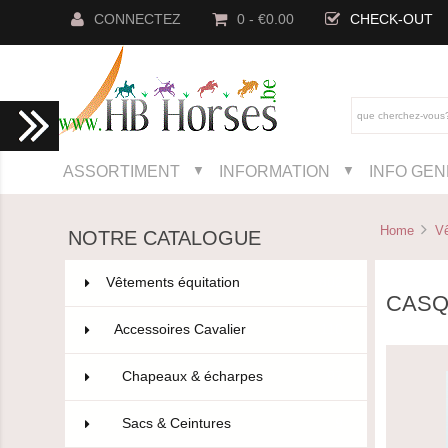
CONNECTEZ
0 - €0.00
CHECK-OUT
ASSORTIMENT
INFORMATION
INFO GE
▼
▼
Home
Vê
NOTRE CATALOGUE
Vêtements équitation
802
CASQ
Accessoires Cavalier
110
Chapeaux & écharpes
97
Sacs & Ceintures
9