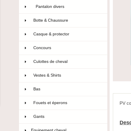
Pantalon divers
4
Botte & Chaussure
96
Casque & protector
14
Concours
106
Culottes de cheval
322
Vestes & Shirts
75
Bas
10
Fouets et éperons
22
PV co
Gants
47
Desc
Equipement cheval
593