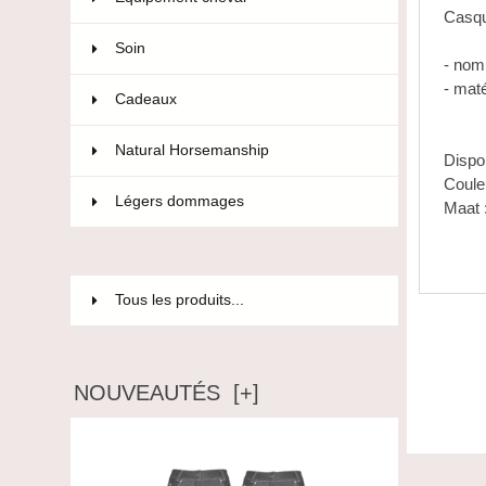
Casqu
Soin
36
- nom
- mat
Cadeaux
12
Natural Horsemanship
15
Dispo
Couleu
Légers dommages
85
Maat 
Tous les produits...
NOUVEAUTÉS [+]