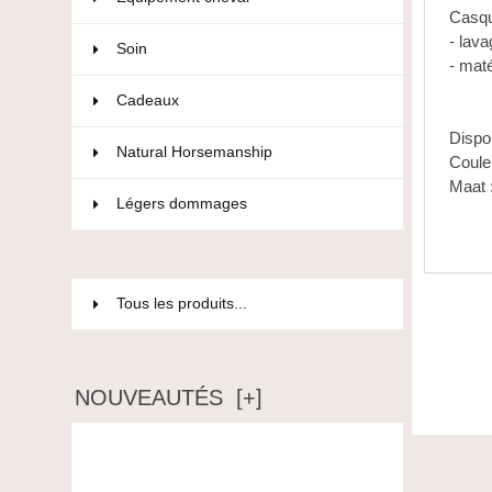
Casqu
- lava
Soin
36
- mat
Cadeaux
12
Dispo
Natural Horsemanship
15
Coule
Maat 
Légers dommages
85
Tous les produits...
NOUVEAUTÉS [+]