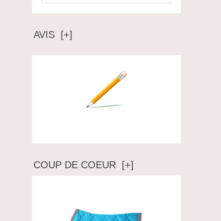
AVIS [+]
Ecrire un avis
COUP DE COEUR [+]