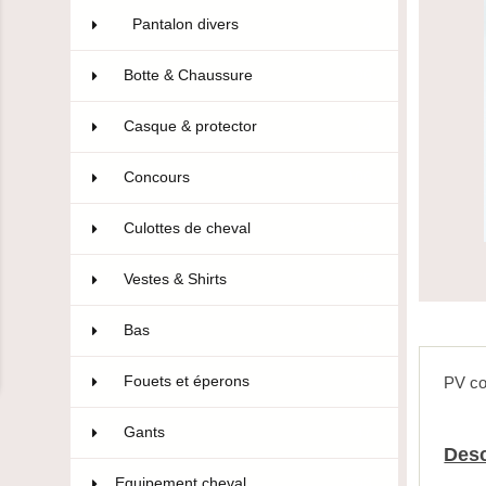
Pantalon divers
4
Botte & Chaussure
96
Casque & protector
14
Concours
106
Culottes de cheval
322
Vestes & Shirts
75
Bas
10
Fouets et éperons
22
PV co
Gants
47
Desc
Equipement cheval
593