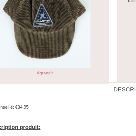
Taill
Agrandir
DESCRI
nseillé: €34.95
ription produit: