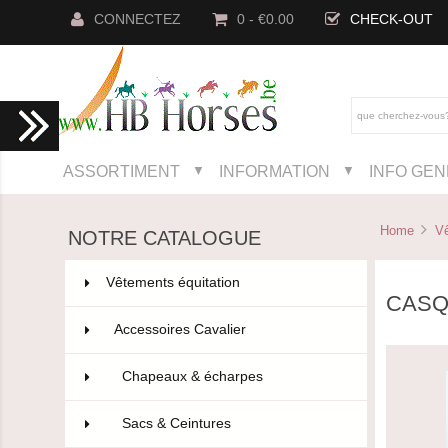
CONNECTEZ
0 - €0.00
CHECK-OUT
ASSORTIMENT
INFORMATION
INFO GE
▼
▼
Home
Vê
NOTRE CATALOGUE
Vêtements équitation
802
CASQ
Accessoires Cavalier
110
Chapeaux & écharpes
97
Sacs & Ceintures
9