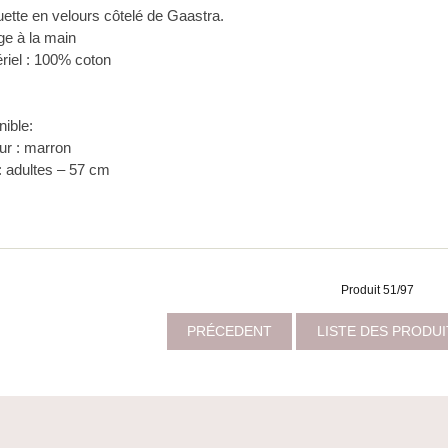
ette en velours côtelé de Gaastra.
ge à la main
ériel : 100% coton
nible:
ur : marron
: adultes – 57 cm
Produit 51/97
PRÉCEDENT
LISTE DES PRODU