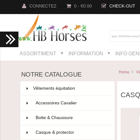
CONNECTEZ
0 - €0.00
CHECK-OUT
ASSORTIMENT
INFORMATION
INFO GE
▼
▼
Home
Vê
NOTRE CATALOGUE
Vêtements équitation
802
CASQ
Accessoires Cavalier
110
Botte & Chaussure
96
Casque & protector
14