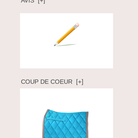
AVIS [+]
Ecrire un avis
COUP DE COEUR [+]