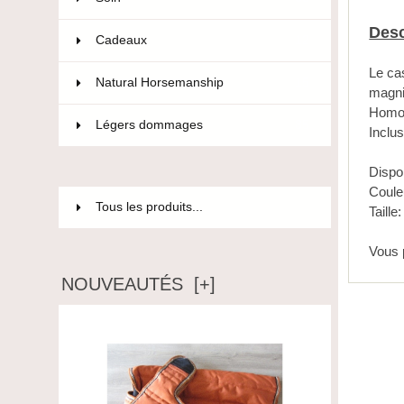
Desc
Cadeaux
12
Le cas
Natural Horsemanship
15
magni
Homo
Légers dommages
85
Inclu
Dispo
Couleu
Tous les produits...
Taille
Vous 
NOUVEAUTÉS [+]