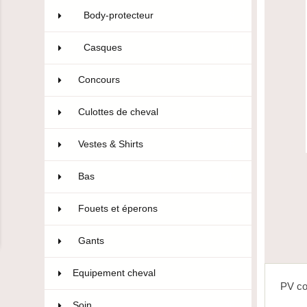
Body-protecteur
3
Casques
11
Concours
106
Culottes de cheval
322
Vestes & Shirts
75
Bas
10
Fouets et éperons
22
Gants
47
Equipement cheval
593
PV co
Soin
36