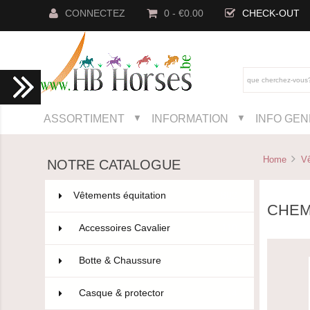
CONNECTEZ
0 - €0.00
CHECK-OUT
ASSORTIMENT
INFORMATION
INFO GE
▼
▼
Home
Vê
NOTRE CATALOGUE
Vêtements équitation
802
CHEM
Accessoires Cavalier
110
Botte & Chaussure
96
Casque & protector
14