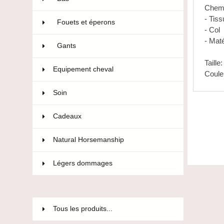
Chemi
- Tiss
Fouets et éperons
22
- Col
- Maté
Gants
47
Taille
Equipement cheval
593
Coule
Soin
36
Cadeaux
12
Natural Horsemanship
15
Légers dommages
85
Tous les produits...