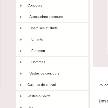
Concours
106
Accessoires concours
36
Chemises et shirts
29
Enfants
9
Femmes
16
Hommes
4
Vestes de concours
41
Culottes de cheval
322
PV co
Vestes & Shirts
75
Desc
Bas
10