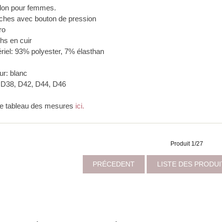
lon pour femmes.
oches avec bouton de pression
ro
hs en cuir
ériel: 93% polyester, 7% élasthan
ur: blanc
e: D38, D42, D44, D46
 le tableau des mesures
ici.
Produit 1/27
PRÉCEDENT
LISTE DES PRODU