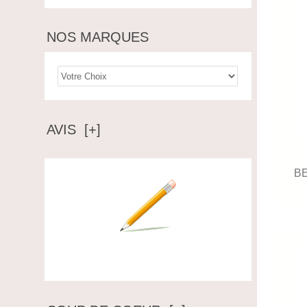
NOS MARQUES
AVIS [+]
B
Ecrire un avis