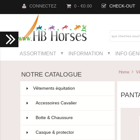
CONNECTEZ
0 - €0.00
CHECK-OUT
ASSORTIMENT
INFORMATION
INFO GE
▼
▼
Home
Vê
NOTRE CATALOGUE
Vêtements équitation
802
PANT
Accessoires Cavalier
110
Botte & Chaussure
96
Casque & protector
14