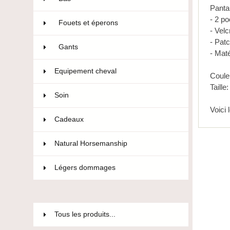
Panta
- 2 p
Fouets et éperons
22
- Velc
- Patc
Gants
47
- Mat
Equipement cheval
593
Coule
Taill
Soin
36
Voici
Cadeaux
12
Natural Horsemanship
15
Légers dommages
85
Tous les produits...