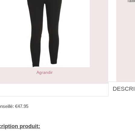
Taill
Agrandir
DESCRI
nseillé: €47.95
ription produit: