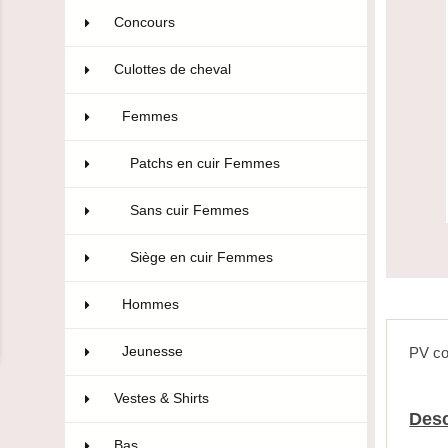
Concours
106
Culottes de cheval
322
Femmes
174
Patchs en cuir Femmes
27
Sans cuir Femmes
67
Siège en cuir Femmes
80
Hommes
50
Jeunesse
98
PV co
Vestes & Shirts
75
Desc
Bas
10