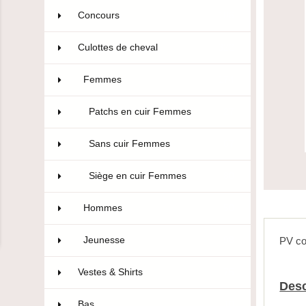
Concours
106
Culottes de cheval
322
Femmes
174
Patchs en cuir Femmes
27
Sans cuir Femmes
67
Siège en cuir Femmes
80
Hommes
50
Jeunesse
98
PV co
Vestes & Shirts
75
Desc
Bas
10