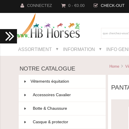
CONNECTEZ
0 - €0.00
CHECK-OUT
ASSORTIMENT
INFORMATION
INFO GE
▼
▼
Home
Vê
NOTRE CATALOGUE
Vêtements équitation
802
PANT
Accessoires Cavalier
110
Botte & Chaussure
96
Casque & protector
14