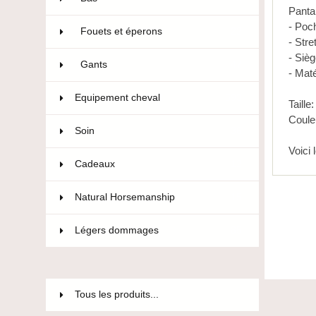
Panta
- Poc
Fouets et éperons
22
- Stre
- Sièg
Gants
47
- Mat
Equipement cheval
593
Taille
Coule
Soin
36
Voici
Cadeaux
12
Natural Horsemanship
15
Légers dommages
85
Tous les produits...