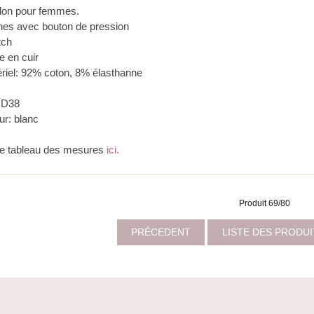
lon pour femmes.
hes avec bouton de pression
tch
e en cuir
ériel: 92% coton, 8% élasthanne
: D38
ur: blanc
 le tableau des mesures
ici.
Produit 69/80
PRÉCEDENT
LISTE DES PRODU