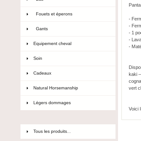
Panta
Fouets et éperons
22
- Ferm
- Fer
Gants
47
- 1 po
- Lav
Equipement cheval
593
- Mat
Soin
36
Dispo
Cadeaux
12
kaki 
cogna
vert 
Natural Horsemanship
15
Légers dommages
85
Voici
Tous les produits...