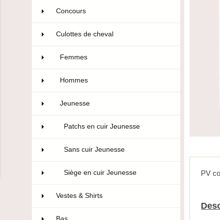
Concours
106
Culottes de cheval
322
Femmes
174
Hommes
50
Jeunesse
98
Patchs en cuir Jeunesse
12
Sans cuir Jeunesse
63
Siège en cuir Jeunesse
23
PV co
Vestes & Shirts
75
Desc
Bas
10