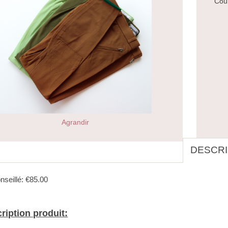
Coul
Agrandir
DESCRI
nseillé: €85.00
ription produit: