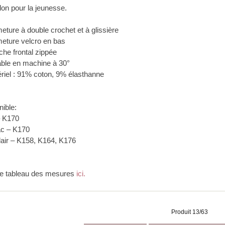
lon pour la jeunesse.
eture à double crochet et à glissière
meture velcro en bas
che frontal zippée
able en machine à 30°
ériel : 91% coton, 9% élasthanne
nible:
– K170
c – K170
clair – K158, K164, K176
 le tableau des mesures
ici.
Produit 13/63