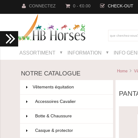
CONNECTEZ
0 - €0.00
CHECK-OUT
ASSORTIMENT
INFORMATION
INFO GE
▼
▼
Home
Vê
NOTRE CATALOGUE
Vêtements équitation
802
PANT
Accessoires Cavalier
110
Botte & Chaussure
96
Casque & protector
14