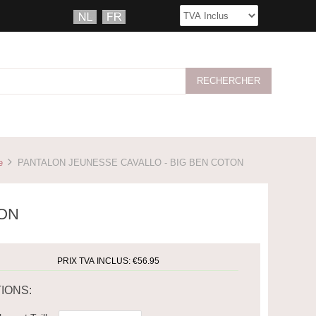
e
PANTALON JEUNESSE CAVALLO - BIG BEN COTON
TON
PRIX TVA INCLUS:
€56.95
IONS: