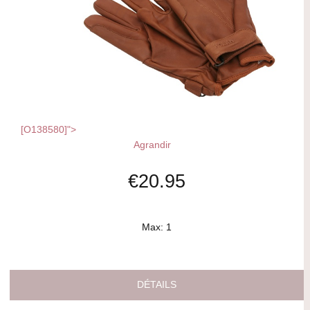
[O138580]">
Agrandir
€20.95
Max: 1
DÉTAILS