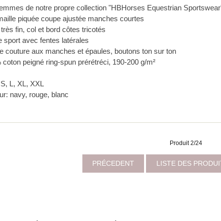
femmes de notre propre collection "HBHorses Equestrian Sportswear
maille piquée coupe ajustée manches courtes
très fin, col et bord côtes tricotés
 sport avec fentes latérales
e couture aux manches et épaules, boutons ton sur ton
 coton peigné ring-spun prérétréci, 190-200 g/m²
: S, L, XL, XXL
ur: navy, rouge, blanc
Produit 2/24
PRÉCEDENT
LISTE DES PRODU