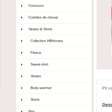
Concours
106
Culottes de cheval
322
Vestes & Shirts
75
Collection HBHorses
18
Fleece
2
Sweat-shirt
7
Vestes
18
Body-warmer
6
PV co
Shirts
24
Desc
Bas
10