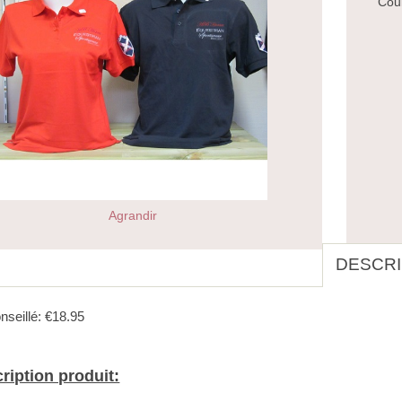
Coul
Agrandir
DESCRI
nseillé: €18.95
ription produit: