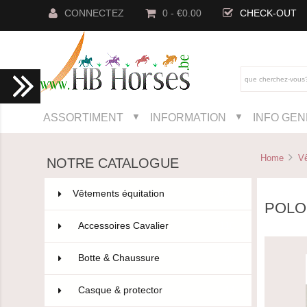
CONNECTEZ
0 - €0.00
CHECK-OUT
ASSORTIMENT
INFORMATION
INFO GE
▼
▼
Home
Vê
NOTRE CATALOGUE
Vêtements équitation
802
POLO
Accessoires Cavalier
110
Botte & Chaussure
96
Casque & protector
14