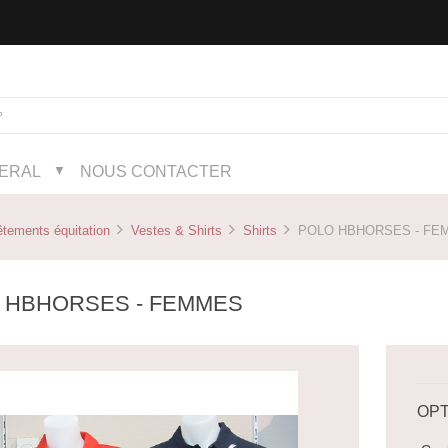
NERAL
NOUS CONTACTER
▼
tements équitation
Vestes & Shirts
Shirts
POLO HBHORSES - FE
 HBHORSES - FEMMES
OPT