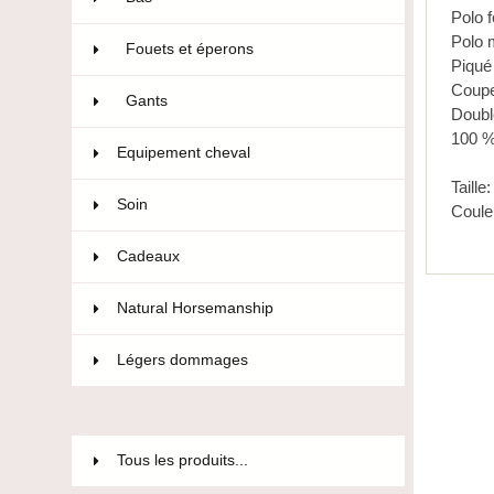
Polo 
Polo 
Fouets et éperons
22
Piqué 
Coupe
Gants
47
Doubl
100 %
Equipement cheval
593
Taille
Soin
36
Coule
Cadeaux
12
Natural Horsemanship
15
Légers dommages
85
Tous les produits...