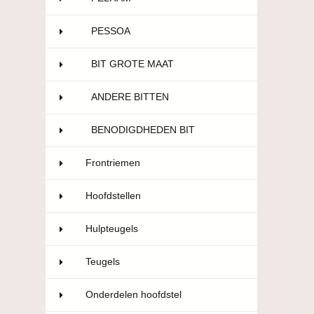
PESSOA
3
BIT GROTE MAAT
3
ANDERE BITTEN
26
BENODIGDHEDEN BIT
9
Frontriemen
23
Hoofdstellen
24
Hulpteugels
18
Teugels
16
Onderdelen hoofdstel
12