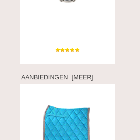
Ik moest dringend een nieuw bit hebben. Dit
bit is echt...
AANBIEDINGEN [MEER]