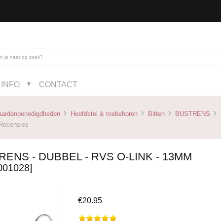
INFO
CONTACT
▼
aardenbenodigdheden
Hoofdstel & toebehoren
Bitten
BUSTRENS
ecensies
ENS - DUBBEL - RVS O-LINK - 13MM
001028]
€20.95