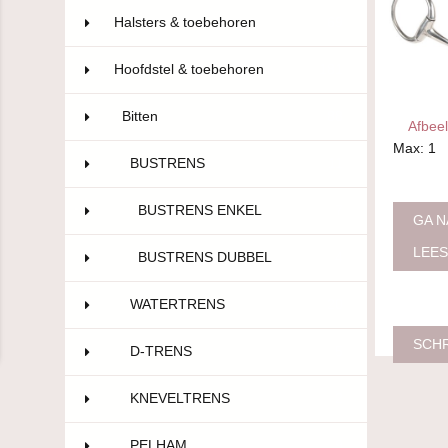
Halsters & toebehoren
69
Hoofdstel & toebehoren
181
Bitten
88
Afbeel
Max: 1
BUSTRENS
11
BUSTRENS ENKEL
7
GA N
LEES
BUSTRENS DUBBEL
4
WATERTRENS
20
SCHR
D-TRENS
5
KNEVELTRENS
2
PELHAM
9