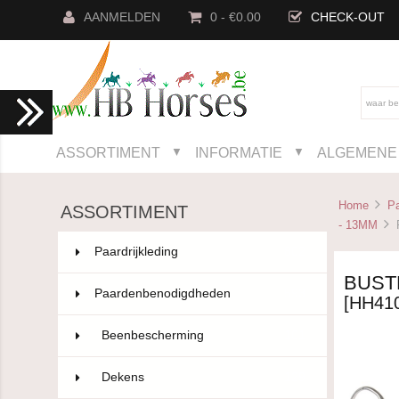
AANMELDEN
0 - €0.00
CHECK-OUT
ASSORTIMENT
INFORMATIE
ALGEMENE 
▼
▼
Home
P
ASSORTIMENT
- 13MM
R
Paardrijkleding
802
BUSTR
Paardenbenodigdheden
593
[HH41
Beenbescherming
101
Dekens
129