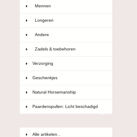
Mennen
5
Longeren
3
Andere
21
Zadels & toebehoren
84
Verzorging
36
Geschenkjes
12
Natural Horsemanship
15
Paardenspullen: Licht beschadigd
85
Alle artikelen...