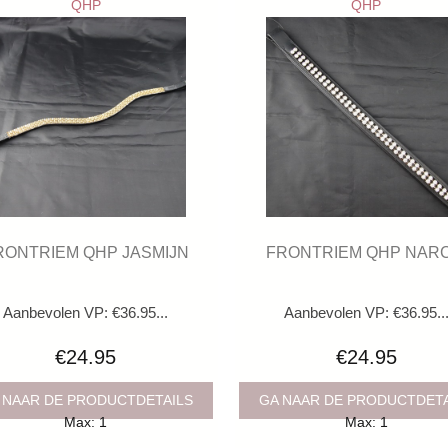
QHP
QHP
RONTRIEM QHP JASMIJN
FRONTRIEM QHP NARC
Aanbevolen VP: €36.95...
Aanbevolen VP: €36.95..
€24.95
€24.95
 NAAR DE PRODUCTDETAILS
GA NAAR DE PRODUCTDET
Max: 1
Max: 1