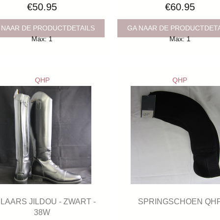
€50.95
€60.95
 NAAR DE PRODUCTDETAILS
GA NAAR DE PRODUCTDET
Max: 1
Max: 1
QHP
QHP
JLAARS JILDOU - ZWART -
SPRINGSCHOEN QH
38W