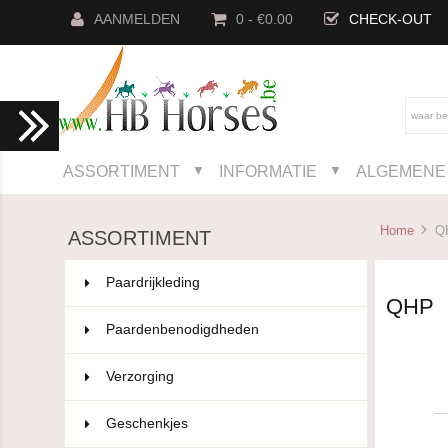
AANMELDEN
0 - €0.00
CHECK-OUT
ASSORTIMENT
INFORMATIE
ALGEMENE 
▼
▼
Home
Q
ASSORTIMENT
Paardrijkleding
802
QHP
Paardenbenodigdheden
593
Verzorging
36
Geschenkjes
12