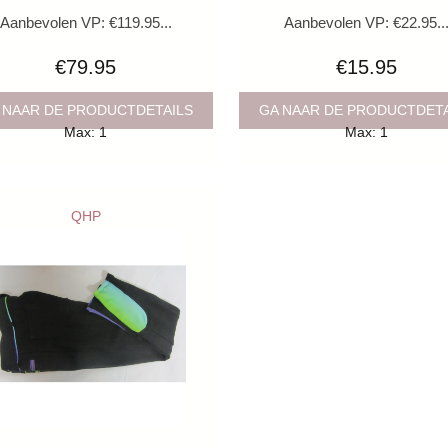
Aanbevolen VP: €119.95...
Aanbevolen VP: €22.95..
€79.95
€15.95
 NAAR DE PRODUCTDETAILS
GA NAAR DE PRODUCTDET
Max: 1
Max: 1
QHP