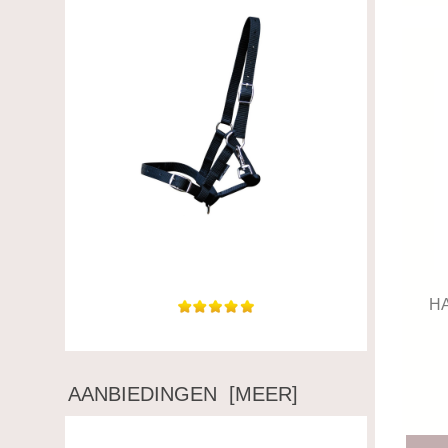
Zeer mooi halstertje van topkwaliteit. Wij zijn
er uiterst...
H
AANBIEDINGEN [MEER]