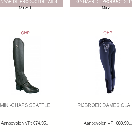
 NAAR DE PRODUCTDETAILS
GA NAAR DE PRODUCTDET
Max: 1
Max: 1
QHP
QHP
MINI-CHAPS SEATTLE
RIJBROEK DAMES CLA
Aanbevolen VP: €74.95...
Aanbevolen VP: €89.90..