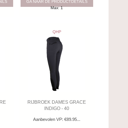
AILS
GA NAAR DE PRODUCTDETAILS
Max: 1
QHP
IRE
RIJBROEK DAMES GRACE
INDIGO - 40
.
Aanbevolen VP: €89.95...