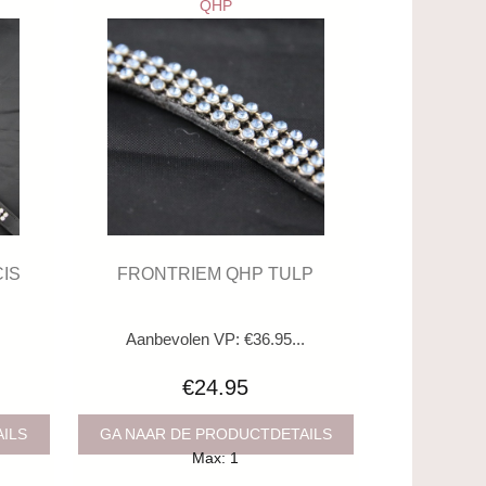
QHP
IS
FRONTRIEM QHP TULP
.
Aanbevolen VP: €36.95...
€24.95
AILS
GA NAAR DE PRODUCTDETAILS
Max: 1