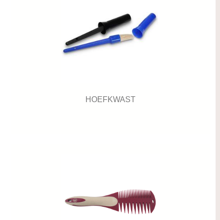
HOEFKWAST