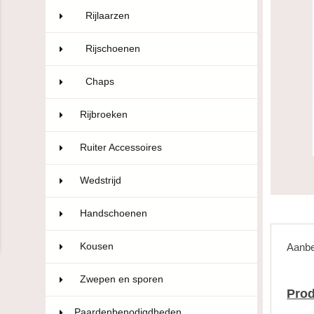
Rijlaarzen
28
Rijschoenen
28
Chaps
40
Rijbroeken
322
Ruiter Accessoires
110
Wedstrijd
106
Handschoenen
47
Kousen
10
Aanbe
Zwepen en sporen
22
Prod
Paardenbenodigdheden
593