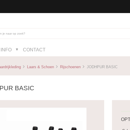
INFO
CONTACT
▼
ardrijkleding
Laars & Schoen
Rijschoenen
JODHPUR BASIC
PUR BASIC
OPT