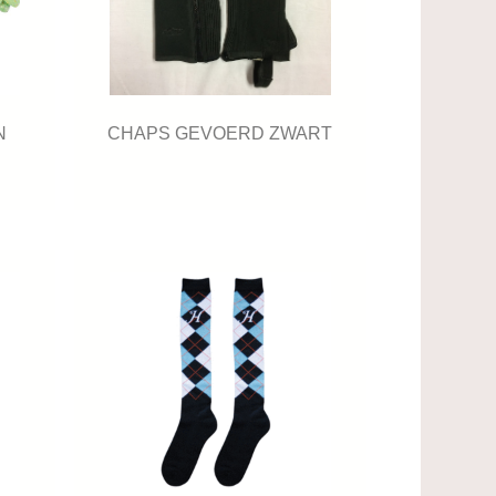
N
CHAPS GEVOERD ZWART