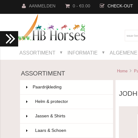
AANMELDEN
0 - €0.00
CHECK-OUT
ASSORTIMENT
INFORMATIE
ALGEMENE 
▼
▼
Home
Pa
ASSORTIMENT
Paardrijkleding
802
JODH
Helm & protector
14
Jassen & Shirts
75
Laars & Schoen
96