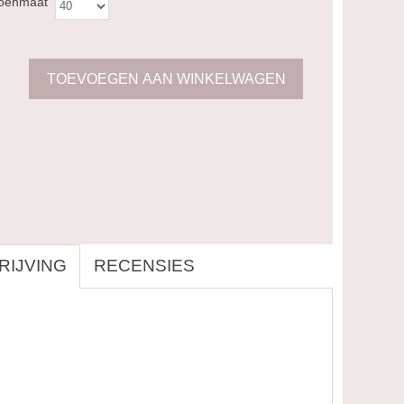
oenmaat
IJVING
RECENSIES