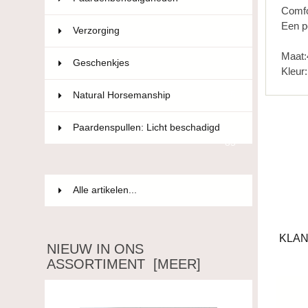
Comfo
Een p
Verzorging
36
Maat:
Geschenkjes
12
Kleur
Natural Horsemanship
15
Paardenspullen: Licht beschadigd
85
Alle artikelen...
KLAN
NIEUW IN ONS
ASSORTIMENT [MEER]