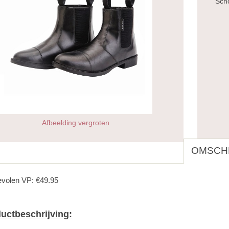
Sch
Afbeelding vergroten
OMSCHR
volen VP: €49.95
uctbeschrijving: